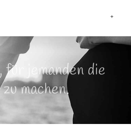
Home
Über Uns
Generation 50+
Anzeigen
Referenzen
Kontakt
 für jemanden die
r zu machen.