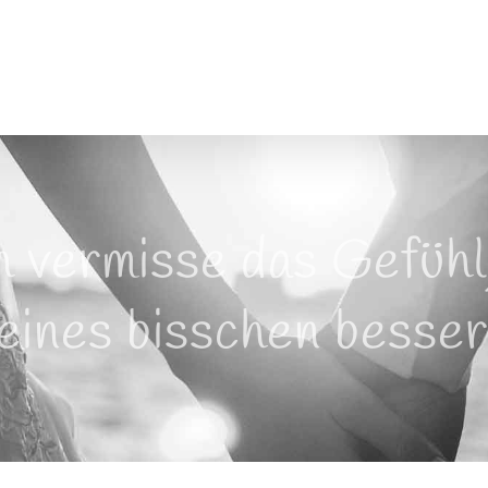
h vermisse das Gefühl,
eines bisschen besse